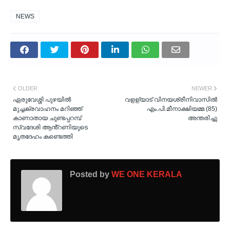
NEWS
OLDER
NEWER
ഏരുവേശ്ശി പുഴയിൽ
വളള്യാട് വിനയശ്രീനിവാസിൽ
മുച്ചക്രവാഹനം മറിഞ്ഞ്
എം.പി.മീനാക്ഷിയമ്മ (85)
കാണാതായ ചുണ്ടപ്പറമ്പ്
അന്തരിച്ചു
സ്വദേശി ആൻ്റണിയുടെ
മൃതദേഹം കണ്ടെത്തി
Posted by
WE ONE KERALA