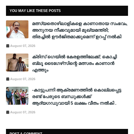
YOU MAY LIKE THESE POSTS
മത്സ്യതൊഴിലാളികളെ കാണാതായ സംഭവം,
അനുനയ നീക്കവുമായി മുഖ്യമന്ത്രി;
തിരച്ചിൽ ഊർജിതമാക്കുമെന്ന് ഉറപ്പ് നൽകി
August 07, 2026
ക്രിസ് ഗെയില്‍ കേരളത്തിലേക്ക്; കൊച്ചി
ബ്ലൂ ടൈഗേഴ്‌സിന്റെ മത്സരം കാണാന്‍
എത്തും
August 07, 2026
-കാട്ടുപന്നി ആക്രമണത്തിൽ കൊല്ലപ്പെട്ട
രണ്ട് പേരുടെ ബന്ധുക്കൾക്ക്
ആദ്യഗഡുവായി 5 ലക്ഷം വീതം നൽകി .
August 07, 2026