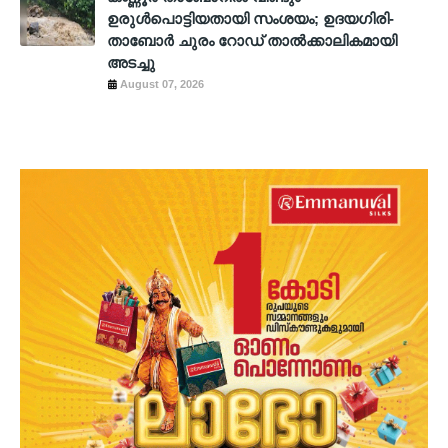
ഉരുൾപൊട്ടിയതായി സംശയം; ഉദയഗിരി-
താബോർ ചുരം റോഡ് താൽക്കാലികമായി
അടച്ചു
August 07, 2026