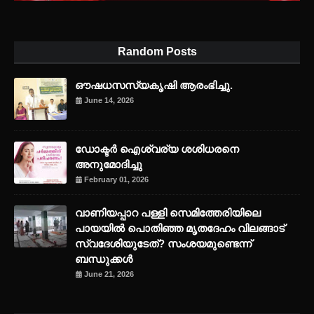
Random Posts
ഔഷധസസ്യകൃഷി ആരംഭിച്ചു.
June 14, 2026
ഡോക്ടർ ഐശ്വര്യ ശശിധരനെ
അനുമോദിച്ചു
February 01, 2026
വാണിയപ്പാറ പള്ളി സെമിത്തേരിയിലെ
പായയിൽ പൊതിഞ്ഞ മൃതദേഹം വിലങ്ങാട്
സ്വദേശിയുടേത്? സംശയമുണ്ടെന്ന്
ബന്ധുക്കൾ
June 21, 2026