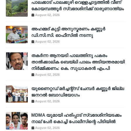
പാലക്കാട് പാലക്കുഴി വെള്ളച്ചാട്ടത്തില്‍ വീണ്
കോയമ്പത്തൂര്‍ സ്വദേശിനിക്ക് ദാരുണാന്ത്യം
August 02, 2026
അഹമ്മദ് കുട്ടി അനുസ്മരണം കണ്ണൂർ
ഡി.സി.സി. ഓഫീസിൽ നടന്നു
August 02, 2026
തകർന്ന ആനയടി പാലത്തിനു പകരം
താൽക്കാലിക ബെയ്‌ലി പാലം അടിയന്തരമായി
നിർമ്മിക്കണം: കെ. സുധാകരൻ എം.പി
August 02, 2026
യുണൈറ്റഡ് മർച്ചന്റ്സ് ചേമ്പർ കണ്ണൂർ ജില്ല
ജനറൽ ബോഡിയോഗം
August 02, 2026
MDMA യുമായി ഹരിപ്പാട് സ്വദേശിനിയടക്കം
നാല് പേർ കൊച്ചി പോലീസിന്റെ പിടിയിൽ
August 02, 2026