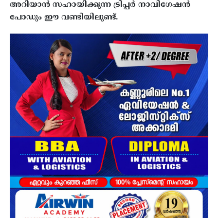
അറിയാൻ സഹായിക്കുന്ന ട്രിപ്പർ നാവിഗേഷൻ
പോഡും ഈ വണ്ടിയിലുണ്ട്.