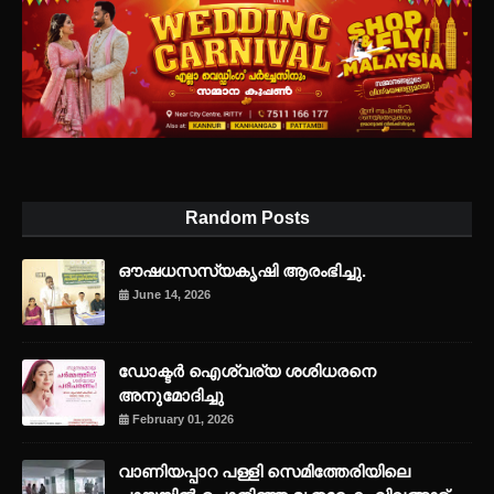
Random Posts
ഔഷധസസ്യകൃഷി ആരംഭിച്ചു.
June 14, 2026
ഡോക്ടർ ഐശ്വര്യ ശശിധരനെ
അനുമോദിച്ചു
February 01, 2026
വാണിയപ്പാറ പള്ളി സെമിത്തേരിയിലെ