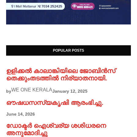
POPULAR POSTS
ഉളിക്കൽ കാലാങ്കിയിലെ ജോബിൻസ്
തെക്കുംതടത്തിൽ നിര്യാതനായി.
WE ONE KERALA
by
January 12, 2025
ഔഷധസസ്യകൃഷി ആരംഭിച്ചു.
June 14, 2026
ഡോക്ടർ ഐശ്വര്യ ശശിധരനെ
അനുമോദിച്ചു