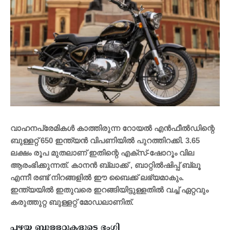
വാഹനപ്രേമികൾ കാത്തിരുന്ന റോയൽ എൻഫീൽഡിന്റെ
ബുള്ളറ്റ് 650 ഇന്ത്യൻ വിപണിയിൽ പുറത്തിറക്കി. 3.65
ലക്ഷം രൂപ മുതലാണ് ഇതിന്റെ എക്സ്-ഷോറൂം വില
ആരംഭിക്കുന്നത്. കാനൻ ബ്ലാക്ക് , ബാറ്റിൽഷിപ്പ് ബ്ലൂ
എന്നീ രണ്ട് നിറങ്ങളിൽ ഈ ബൈക്ക് ലഭ്യമാകും.
ഇന്ത്യയിൽ ഇതുവരെ ഇറങ്ങിയിട്ടുള്ളതിൽ വച്ച് ഏറ്റവും
കരുത്തുറ്റ ബുള്ളറ്റ് മോഡലാണിത്.
പഴയ ബുള്ളറ്റുകളുടെ ഭംഗി