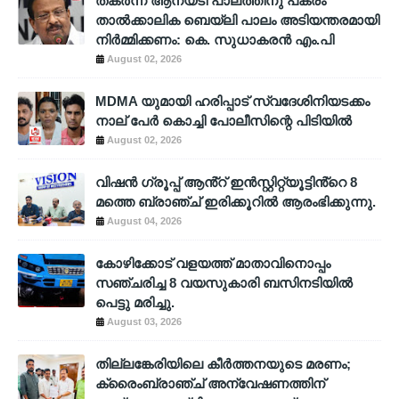
തകർന്ന ആനയടി പാലത്തിനു പകരം
താൽക്കാലിക ബെയ്‌ലി പാലം അടിയന്തരമായി
നിർമ്മിക്കണം: കെ. സുധാകരൻ എം.പി
August 02, 2026
MDMA യുമായി ഹരിപ്പാട് സ്വദേശിനിയടക്കം
നാല് പേർ കൊച്ചി പോലീസിന്റെ പിടിയിൽ
August 02, 2026
വിഷൻ ഗ്രൂപ്പ് ആൻ്റ് ഇൻസ്റ്റിറ്റ്യൂട്ടിൻ്റെ 8
മത്തെ ബ്രാഞ്ച് ഇരിക്കൂറിൽ ആരംഭിക്കുന്നു.
August 04, 2026
കോഴിക്കോട് വളയത്ത് മാതാവിനൊപ്പം
സഞ്ചരിച്ച 8 വയസുകാരി ബസിനടിയിൽ
പെട്ടു മരിച്ചു.
August 03, 2026
തില്ലങ്കേരിയിലെ കീർത്തനയുടെ മരണം;
ക്രൈംബ്രാഞ്ച് അന്വേഷണത്തിന്