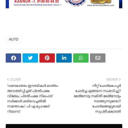
AUTO
OLDER
NEWER
'വന്ദേമാതരം ഈരടികൾ മാത്രം
നീറ്റ് ചോദ്യപേപ്പര്‍
അവതരിപ്പിച്ചത് പ്രതിപക്ഷ
ചോര്‍ച്ച;എങ്ങനെ സംഭവിച്ചു?
വിജയം; പ്രതിപക്ഷ നിലപാട്
മേല്‍നോട്ട സമിതി മേല്‍നോട്ടം
സർക്കാർ ശരിവെച്ചതിൽ
നടത്തുന്നുണ്ടോ?
സന്തോഷം'; പി എ മുഹമ്മദ്
ചോദ്യങ്ങളുമായി
റിയാസ്
സുപ്രീംകോടതി