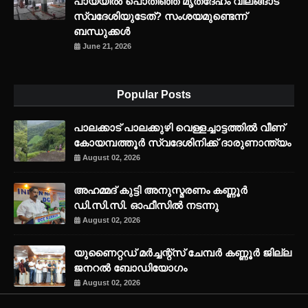
പായയിൽ പൊതിഞ്ഞ മൃതദേഹം വിലങ്ങാട്
സ്വദേശിയുടേത്? സംശയമുണ്ടെന്ന്
ബന്ധുക്കൾ
June 21, 2026
Popular Posts
പാലക്കാട് പാലക്കുഴി വെള്ളച്ചാട്ടത്തില്‍ വീണ്
കോയമ്പത്തൂര്‍ സ്വദേശിനിക്ക് ദാരുണാന്ത്യം
August 02, 2026
അഹമ്മദ് കുട്ടി അനുസ്മരണം കണ്ണൂർ
ഡി.സി.സി. ഓഫീസിൽ നടന്നു
August 02, 2026
യുണൈറ്റഡ് മർച്ചന്റ്സ് ചേമ്പർ കണ്ണൂർ ജില്ല
ജനറൽ ബോഡിയോഗം
August 02, 2026