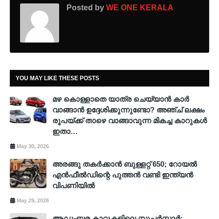
Posted by
WE ONE KERALA
YOU MAY LIKE THESE POSTS
മഴ കൊള്ളാതെ യാത്ര ചെയ്യാൻ കാർ
വാങ്ങാൻ ഉദ്ദേശിക്കുന്നുണ്ടോ? അഞ്ച് ലക്ഷം
രൂപയ്ക്ക് താഴെ വാങ്ങാവുന്ന മികച്ച കാറുകൾ
ഇതാ…
May 30, 2026
അരങ്ങു തകർക്കാൻ ബുള്ളറ്റ് 650; റോയൽ
എൻഫീൽഡിന്റെ പുത്തൻ വണ്ടി ഇന്ത്യൻ
വിപണിയിൽ
May 29, 2026
ആഡംബര കാറുകളിലെ സൂപ്പര്‍സ്റ്റാര്‍: