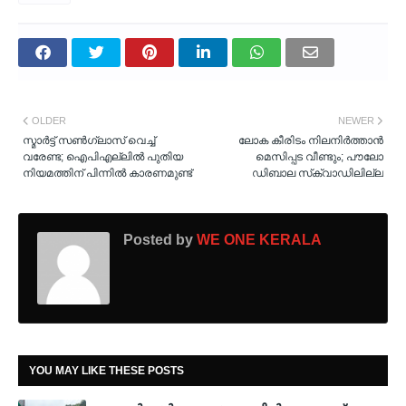
OLDER
NEWER
സ്മാർട്ട് സൺ​ഗ്ലാസ് വെച്ച്
ലോക കീരിടം നിലനിര്‍ത്താന്‍
വരേണ്ട; ഐപിഎല്ലിൽ പുതിയ
മെസിപ്പട വീണ്ടും; പൗലോ
നിയമത്തിന് പിന്നിൽ കാരണമുണ്ട്
ഡിബാല സ്‌ക്വാഡിലില്ല
Posted by
WE ONE KERALA
YOU MAY LIKE THESE POSTS