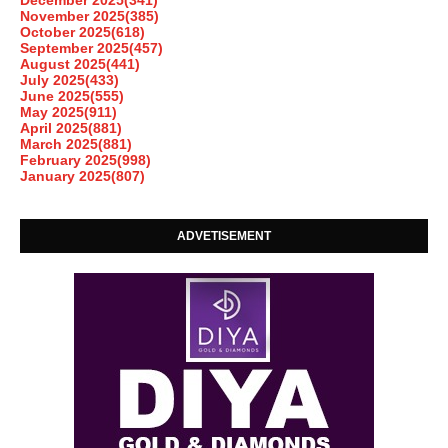
November 2025
(385)
October 2025
(618)
September 2025
(457)
August 2025
(441)
July 2025
(433)
June 2025
(555)
May 2025
(911)
April 2025
(881)
March 2025
(881)
February 2025
(998)
January 2025
(807)
ADVETISEMENT