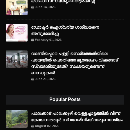
ഔഷധസസ്യകൃഷി ആരംഭിച്ചു.
June 14, 2026
ഡോക്ടർ ഐശ്വര്യ ശശിധരനെ
അനുമോദിച്ചു
February 01, 2026
വാണിയപ്പാറ പള്ളി സെമിത്തേരിയിലെ
പായയിൽ പൊതിഞ്ഞ മൃതദേഹം വിലങ്ങാട്
സ്വദേശിയുടേത്? സംശയമുണ്ടെന്ന്
ബന്ധുക്കൾ
June 21, 2026
Popular Posts
പാലക്കാട് പാലക്കുഴി വെള്ളച്ചാട്ടത്തില്‍ വീണ്
കോയമ്പത്തൂര്‍ സ്വദേശിനിക്ക് ദാരുണാന്ത്യം
August 02, 2026