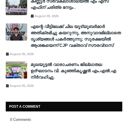
കണ്ണൂർ സർവകലാശാലയിൽ എം എസ്
എഫിന് ചരിത്ര നേട്ടം .
August 05, 2026
എന്റെ വീട്ടിലേക്ക് ചില യൂട്യൂബർമാർ
അതിക്രമിച്ചു കയറുന്നു, അനുവാദമില്ലാതെ
ദൃശ്യങ്ങൾ പകർത്തുന്നു; സുരക്ഷയിൽ
ആശങ്കയെന്ന് CJP വക്താവ് സൗരവ്ദാസ്
August 05, 2026
മുലയൂട്ടൽ വാരാചരണം ജില്ലാതല
ഉദ്ഘാടനം വി. കുഞ്ഞികൃഷ്ണൻ എം.എൽ.എ
നിർവഹിച്ചു.
August 05, 2026
POST A COMMENT
0 Comments