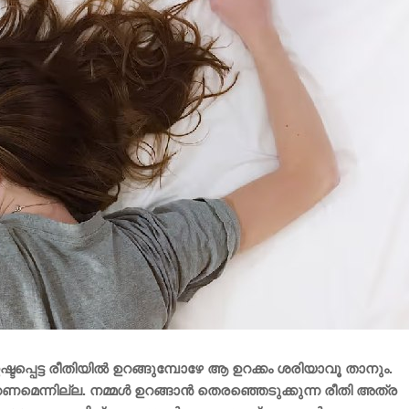
ഷ്ടപ്പെട്ട രീതിയിൽ ഉറങ്ങുമ്പോഴേ ആ ഉറക്കം ശരിയാവൂ താനും.
കണമെന്നില്ല. നമ്മൾ ഉറങ്ങാൻ തെരഞ്ഞെടുക്കുന്ന രീതി അത്ര