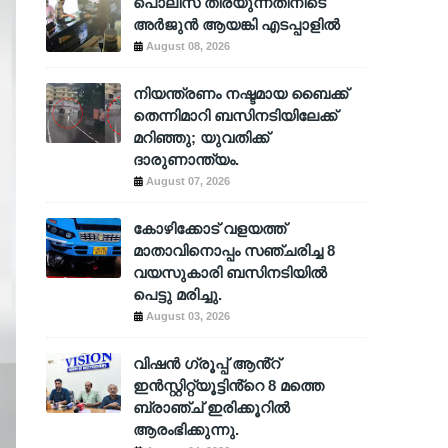
പൊലീസ് തിരയുന്നതിനിടെ
അര്‍ജുന്‍ ആയങ്കി എടപ്പാളില്‍
August 08, 2026
നിയന്ത്രണം നഷ്ടമായ ബൈക്ക്
തെന്നിമാറി ബസിനടിയിലേക്ക്
മറിഞ്ഞു; യുവതിക്ക്
ദാരുണാന്ത്യം.
August 07, 2026
കോഴിക്കോട് വളയത്ത്
മാതാവിനൊപ്പം സഞ്ചരിച്ച 8
വയസുകാരി ബസിനടിയിൽ
പെട്ടു മരിച്ചു.
August 03, 2026
വിഷൻ ഗ്രൂപ്പ് ആൻ്റ്
ഇൻസ്റ്റിറ്റ്യൂട്ടിൻ്റെ 8 മത്തെ
ബ്രാഞ്ച് ഇരിക്കൂറിൽ
ആരംഭിക്കുന്നു.