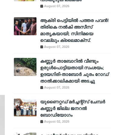
August 07, 2026
ആക്രി പെട്ടിയിൽ പത്തര പവൻ!
തിരികെ നൽകി അസീസ്
മാതൃകയായി; സിനിമയെ
വെല്ലും ക്ലൈമാക്സ്.
August 07, 2026
കണ്ണൂർ താബോറിൽ വീണ്ടും
ഉരുൾപൊട്ടിയതായി സംശയം;
ഉദയഗിരി-താബോർ ചുരം റോഡ്
താൽക്കാലികമായി അടച്ചു
August 07, 2026
യുണൈറ്റഡ് മർച്ചന്റ്സ് ചേമ്പർ
കണ്ണൂർ ജില്ല ജനറൽ
ബോഡിയോഗം
August 02, 2026