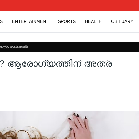
S
ENTERTAINMENT
SPORTS
HEALTH
OBITUARY
് അത്ര നല്ലതല്ല
്കം? ആരോ​ഗ്യത്തിന് അത്ര