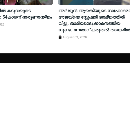
രിൽ കടുവയുടെ
അർജുൻ ആയങ്കിയുടെ സഹോദര
54കാരന് ദാരുണാന്ത്യം
അജയ്‌യെ സ്റ്റേഷൻ ജാമ്യത്തിൽ
വിട്ടു; ജാമ്യമെടുക്കാനെത്തിയ
026
ഗുണ്ടാ നേതാവ് കരുതൽ തടങ്കലി
August 09, 2026