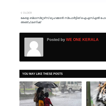
OLDER
കേരള ബ്ലാസ്‌റ്റേഴ്‌സ്-മുഹമ്മദന്‍ സ്‌പോര്‍ട്ടിങ് ഐഎസ്എല്‍ പോര
അഞ്ച് മണിക്ക്
Posted by
WE ONE KERALA
YOU MAY LIKE THESE POSTS