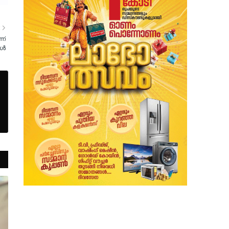
R
ന്
ങൾ