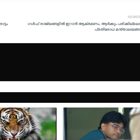
NEWE
ാട്ടം
ഗൾഫ് രാജ്യങ്ങളിൽ ഇറാൻ ആക്രമണം; ആർക്കും പരിക്കില്ലെന്
പ്രതിരോധ മന്ത്രാലയങ്