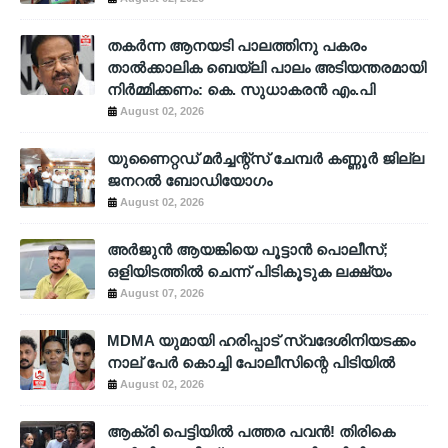
തകർന്ന ആനയടി പാലത്തിനു പകരം
താൽക്കാലിക ബെയ്‌ലി പാലം അടിയന്തരമായി
നിർമ്മിക്കണം: കെ. സുധാകരൻ എം.പി
August 02, 2026
യുണൈറ്റഡ് മർച്ചന്റ്സ് ചേമ്പർ കണ്ണൂർ ജില്ല
ജനറൽ ബോഡിയോഗം
August 02, 2026
അര്‍ജുന്‍ ആയങ്കിയെ പൂട്ടാന്‍ പൊലീസ്;
ഒളിയിടത്തില്‍ ചെന്ന് പിടികൂടുക ലക്ഷ്യം
August 07, 2026
MDMA യുമായി ഹരിപ്പാട് സ്വദേശിനിയടക്കം
നാല് പേർ കൊച്ചി പോലീസിന്റെ പിടിയിൽ
August 02, 2026
ആക്രി പെട്ടിയിൽ പത്തര പവൻ! തിരികെ