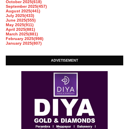
October 2025
(618)
September 2025
(457)
August 2025
(441)
July 2025
(433)
June 2025
(555)
May 2025
(911)
April 2025
(881)
March 2025
(881)
February 2025
(998)
January 2025
(807)
ADVETISEMENT