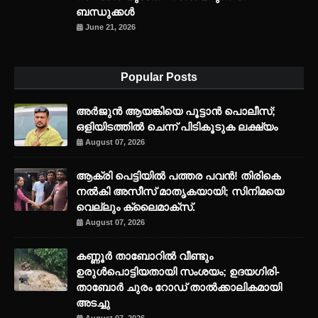
ബന്ധുക്കൾ
June 21, 2026
Popular Posts
അര്‍ജുന്‍ ആയങ്കിയെ പൂട്ടാന്‍ പൊലീസ്;
ഒളിയിടത്തില്‍ ചെന്ന് പിടികൂടുക ലക്ഷ്യം
August 07, 2026
ആക്രി പെട്ടിയിൽ പത്തര പവൻ! തിരികെ
നൽകി അസീസ് മാതൃകയായി; സിനിമയെ
വെല്ലും ക്ലൈമാക്സ്.
August 07, 2026
കണ്ണൂർ താബോറിൽ വീണ്ടും
ഉരുൾപൊട്ടിയതായി സംശയം; ഉദയഗിരി-
താബോർ ചുരം റോഡ് താൽക്കാലികമായി
അടച്ചു