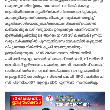
വരുത്തുന്നതിന്റെയും ഭാഗമായി വന്യജീവികളെ
ആകർഷിക്കാത്ത കൃഷിരീതികൾ പ്രോത്സാഹിപ്പിക്കുക,
കാടുമൂടിയും തരിശായും കിടക്കുന്ന ഭൂമികൾ തെളിച്ച്
കൃഷിയോഗ്യമാക്കുക,പ്രദേശവാസികൾക്ക് തൊഴിൽ
ലഭ്യമാക്കുക വഴി വരുമാനം ഉറപ്പാക്കുക എന്നിവയാണ്
ഇഞ്ചിക്കൃഷിയിലൂടെ ആറളം ഇ ഡി സി ലക്ഷ്യമിടുന്നത്.
വരും വർഷങ്ങളിൽ പുനരുധിവാസ മേഖലയിൽ കൂടുതൽ
വിപുലമായ രീതിയിൽ കൃഷി നടത്തുന്നതിനും
ഉദ്ദേശിക്കുന്നുണ്ട്. 12.05.2026ന് നടന്ന വിത്ത് നടീൽ
പരിപാടി ആറളം വൈൽഡ് ലൈഫ് വാർഡൻ, വി.രതീശൻ
അവർകൾ ഉദ്ഘാടനം ചെയ്തു. അസി. വൈൽഡ് ലൈഫ്
വാർഡൻ രമ്യ രാഘവൻ അധ്യക്ഷത വഹിച്ച ചടങ്ങിൽ
ആറളം EDC സെക്രട്ടറി സിജേഷ് കെ വി, BFO , മല്ലിക പി
സി, പ്രസിഡൻ്റ്, ആറളം EDC എന്നിവർ സംസാരിച്ചു.