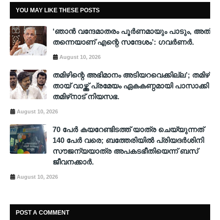
YOU MAY LIKE THESE POSTS
‘ഞാൻ വന്ദേമാതരം പൂർണമായും പാടും, അത്
തന്നെയാണ് എന്റെ സന്ദേശം’: ഗവർണർ.
August 10, 2026
തമിഴിന്റെ അഭിമാനം അടിയറവെക്കില്ല’; തമിഴ്
തായ് വാഴ്ത്ത് പ്രമേയം ഏകകണ്ഠമായി പാസാക്കി
തമിഴ്‌നാട് നിയസഭ.
August 10, 2026
70 പേര്‍ കയറേണ്ടിടത്ത് യാത്ര ചെയ്യുന്നത്
140 പേര്‍ വരെ; ബത്തേരിയില്‍ പ്രിയദര്‍ശിനി
സൗജന്യയാത്ര അപകടഭീതിയെന്ന് ബസ്
ജീവനക്കാര്‍.
August 10, 2026
POST A COMMENT