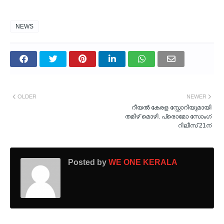
NEWS
OLDER
NEWER
റീയൽ കേരള സ്റ്റോറിയുമായി
തമിഴ് മൊഴി. പ്രൊമോ സോംഗ്
റിലീസ് 21ന്
Posted by
WE ONE KERALA