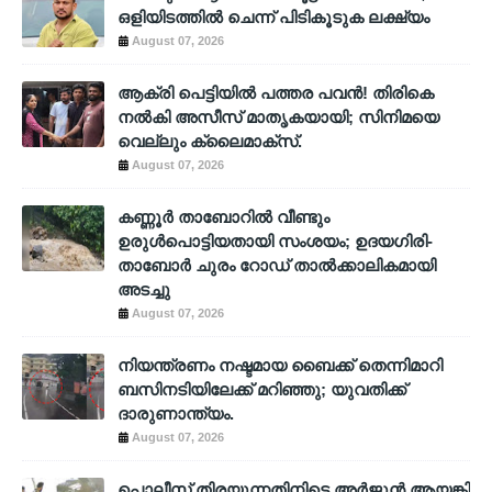
ഒളിയിടത്തില്‍ ചെന്ന് പിടികൂടുക ലക്ഷ്യം
August 07, 2026
ആക്രി പെട്ടിയിൽ പത്തര പവൻ! തിരികെ
നൽകി അസീസ് മാതൃകയായി; സിനിമയെ
വെല്ലും ക്ലൈമാക്സ്.
August 07, 2026
കണ്ണൂർ താബോറിൽ വീണ്ടും
ഉരുൾപൊട്ടിയതായി സംശയം; ഉദയഗിരി-
താബോർ ചുരം റോഡ് താൽക്കാലികമായി
അടച്ചു
August 07, 2026
നിയന്ത്രണം നഷ്ടമായ ബൈക്ക് തെന്നിമാറി
ബസിനടിയിലേക്ക് മറിഞ്ഞു; യുവതിക്ക്
ദാരുണാന്ത്യം.
August 07, 2026
പൊലീസ് തിരയുന്നതിനിടെ അര്‍ജുന്‍ ആയങ്കി