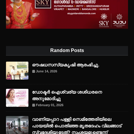
Random Posts
ഔഷധസസ്യകൃഷി ആരംഭിച്ചു.
June 14, 2026
ഡോക്ടർ ഐശ്വര്യ ശശിധരനെ
അനുമോദിച്ചു
February 01, 2026
വാണിയപ്പാറ പള്ളി സെമിത്തേരിയിലെ
പായയിൽ പൊതിഞ്ഞ മൃതദേഹം വിലങ്ങാട്
സ്വദേശിയുടേത്? സംശയമുണ്ടെന്ന്