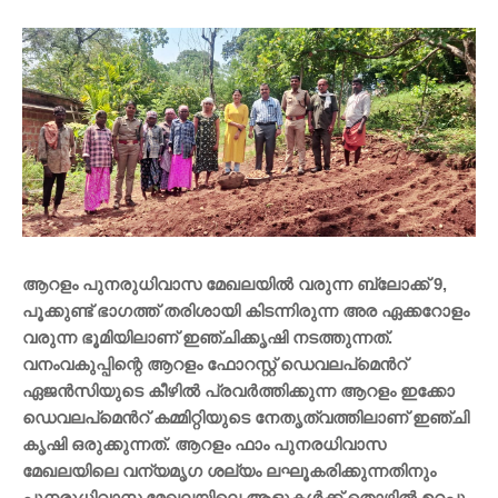
ആറളം പുനരുധിവാസ മേഖലയിൽ വരുന്ന ബ്ലോക്ക് 9,
പൂക്കുണ്ട് ഭാഗത്ത് തരിശായി കിടന്നിരുന്ന അര ഏക്കറോളം
വരുന്ന ഭൂമിയിലാണ് ഇഞ്ചിക്കൃഷി നടത്തുന്നത്.
വനംവകുപ്പിന്റെ ആറളം ഫോറസ്റ്റ് ഡെവലപ്മെൻറ്
ഏജൻസിയുടെ കീഴിൽ പ്രവർത്തിക്കുന്ന ആറളം ഇക്കോ
ഡെവലപ്മെൻറ് കമ്മിറ്റിയുടെ നേതൃത്വത്തിലാണ് ഇഞ്ചി
കൃഷി ഒരുക്കുന്നത്. ആറളം ഫാം പുനരധിവാസ
മേഖലയിലെ വന്യമൃഗ ശല്യം ലഘൂകരിക്കുന്നതിനും
പുനരുധിവാസ മേഖലയിലെ ആളുകൾക്ക് തൊഴിൽ ഉറപ്പു