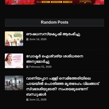
Random Posts
ഔഷധസസ്യകൃഷി ആരംഭിച്ചു.
June 14, 2026
ഡോക്ടർ ഐശ്വര്യ ശശിധരനെ
അനുമോദിച്ചു
February 01, 2026
വാണിയപ്പാറ പള്ളി സെമിത്തേരിയിലെ
പായയിൽ പൊതിഞ്ഞ മൃതദേഹം വിലങ്ങാട്
സ്വദേശിയുടേത്? സംശയമുണ്ടെന്ന്
ബന്ധുക്കൾ
June 21, 2026