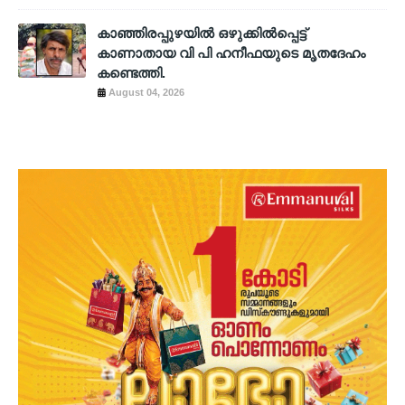
കാഞ്ഞിരപ്പുഴയിൽ ഒഴുക്കിൽപ്പെട്ട്
കാണാതായ വി പി ഹനീഫയുടെ മൃതദേഹം
കണ്ടെത്തി.
August 04, 2026