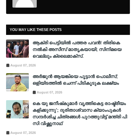
YOU MAY LIKE THESE POSTS
ആക്രി പെട്ടിയിൽ പത്തര പവൻ! തിരികെ
നൽകി അസീസ് മാതൃകയായി; സിനിമയെ
വെല്ലും ക്ലൈമാക്സ്.
August 07, 2026
അര്‍ജുന്‍ ആയങ്കിയെ പൂട്ടാന്‍ പൊലീസ്;
ഒളിയിടത്തില്‍ ചെന്ന് പിടികൂടുക ലക്ഷ്യം
August 07, 2026
കെ യു ജനീഷ്‌കുമാര്‍ വൃത്തികെട്ട രാഷ്ട്രീയം
കളിക്കുന്നു’; ദുരിതാശ്വാസ ക്യാംപുകള്‍
സന്ദര്‍ശിച്ച ചിത്രങ്ങള്‍ പുറത്തുവിട്ട് മന്ത്രി പി
സി വിഷ്ണുനാഥ്
August 07, 2026