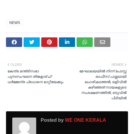
NEWS
OLDER
NEWER
കേന്ദ്ര മന്ത്രിസഭാ
മേഘാലയയിൽ നിന്ന് പോസ്റ്റ്
പുനഃസംഘടന തിങ്കളാഴ്ച?
ഓഫീസ് പാഴ്സലായി
ധർമ്മേന്ദ്ര പ്രധാനെ മാറ്റിയേക്കും
ലഹരികടത്തൽ, ഒളിവിൽ
കഴിഞ്ഞത് നായകളുടെ
സംരക്ഷണത്തില്‍; ഒടുവിൽ
പിടിയിൽ
Posted by
WE ONE KERALA