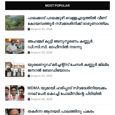
MOST POPULAR
പാലക്കാട് പാലക്കുഴി വെള്ളച്ചാട്ടത്തില്‍ വീണ്
കോയമ്പത്തൂര്‍ സ്വദേശിനിക്ക് ദാരുണാന്ത്യം
August 02, 2026
അഹമ്മദ് കുട്ടി അനുസ്മരണം കണ്ണൂർ
ഡി.സി.സി. ഓഫീസിൽ നടന്നു
August 02, 2026
യുണൈറ്റഡ് മർച്ചന്റ്സ് ചേമ്പർ കണ്ണൂർ ജില്ല
ജനറൽ ബോഡിയോഗം
August 02, 2026
MDMA യുമായി ഹരിപ്പാട് സ്വദേശിനിയടക്കം
നാല് പേർ കൊച്ചി പോലീസിന്റെ പിടിയിൽ
August 02, 2026
തകർന്ന ആനയടി പാലത്തിനു പകരം