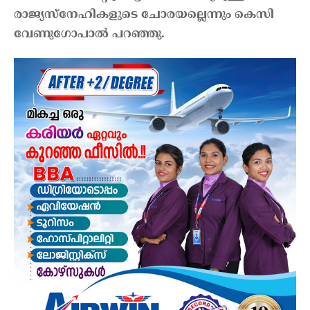
രാജ്യസ്നേഹികളുടെ ചോരയല്ലെന്നും കെസി
വേണുഗോപാൽ പറഞ്ഞു.