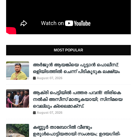
MOST POPULAR
അര്‍ജുന്‍ ആയങ്കിയെ പൂട്ടാന്‍ പൊലീസ്;
ഒളിയിടത്തില്‍ ചെന്ന് പിടികൂടുക ലക്ഷ്യം
August 07, 2026
ആക്രി പെട്ടിയിൽ പത്തര പവൻ! തിരികെ
നൽകി അസീസ് മാതൃകയായി; സിനിമയെ
വെല്ലും ക്ലൈമാക്സ്.
August 07, 2026
കണ്ണൂർ താബോറിൽ വീണ്ടും
ഉരുൾപൊട്ടിയതായി സംശയം; ഉദയഗിരി-