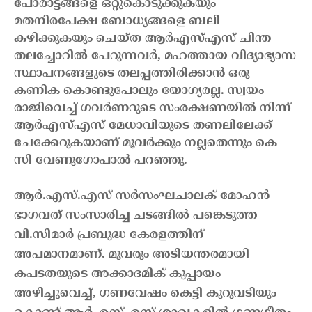
പോരാട്ടങ്ങളെ ഒറ്റുകൊടുക്കുകയും
മതനിരപേക്ഷ ബോധ്യങ്ങളെ ബലി
കഴിക്കുകയും ചെയ്ത ആർഎസ്എസ് ചിന്ത
തലച്ചോറിൽ പേറുന്നവർ, മഹത്തായ വിദ്യാഭ്യാസ
സ്ഥാപനങ്ങളുടെ തലപ്പത്തിരിക്കാൻ ഒരു
കണിക കൊണ്ടുപോലും യോഗ്യരല്ല. സ്വയം
രാജിവെച്ച് ഗവർണറുടെ സംരക്ഷണയിൽ നിന്ന്
ആർഎസ്എസ് മേധാവിയുടെ തണലിലേക്ക്
ചേക്കേറുകയാണ് മൂവർക്കും നല്ലതെന്നും കെ
സി വേണുഗോപാൽ പറഞ്ഞു.
ആർ.എസ്.എസ് സർസംഘചാലക് മോഹൻ
ഭാഗവത് സംസാരിച്ച ചടങ്ങിൽ പങ്കെടുത്ത
വി.സിമാർ പ്രബുദ്ധ കേരളത്തിന്
അപമാനമാണ്. മൂവരും അടിയന്തരമായി
കപടതയുടെ അക്കാദമിക് കുപ്പായം
അഴിച്ചുവെച്ച്, ഗണവേഷം കെട്ടി കുറുവടിയും