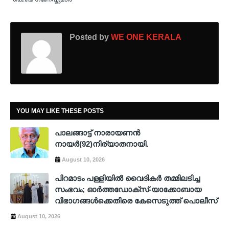
Posted by
WE ONE KERALA
YOU MAY LIKE THESE POSTS
പാലങ്ങാട്ട് നാരായണന്‍
നായര്‍(92)നിര്യാതനായി.
August 10, 2026
പിറമാടം പള്ളിയില്‍ വൈദികര്‍ തമ്മിലടിച്ച
സംഭവം; ഓര്‍ത്തഡോക്സ്-യാക്കോബായ
വിഭാഗങ്ങള്‍ക്കെതിരെ കേസെടുത്ത് പൊലീസ്
August 10, 2026