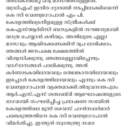
അധികാരമേറ്റ് ഒരു മാസത്തിനുള്ളിൽ,
യുഡിഎഫ് ഇന്ദിര ഗ്യാരണ്ടി നടപ്പിലാക്കിയെന്ന്
കെ സി വേണുഗോപാൽ എം പി.
കേരളത്തിലുടനീളമുള്ള സ്ത്രീകൾക്ക്
കെഎസ്ആർടിസി ബസുകളിൽ സൗജന്യമായി
യാത്ര ചെയ്യാൻ കഴിയും. അതിലൂടെ എല്ലാ
മാസവും ആയിരക്കണക്കിന് രൂപ ലാഭിക്കാം.
ഞങ്ങൾ ജനപക്ഷ ക്ഷേമത്തിൽ
വിശ്വസിക്കുന്നു. ഞങ്ങളെല്ലായിപ്പോഴും
വാഗ്ദാനങ്ങൾ പാലിക്കുന്നു. അത്
കർണാടകയിലായാലും തെലങ്കാനയിലായാലും
ഇപ്പോൾ കേരളത്തിലായാലും എന്നും കെ സി
വേണുഗോപാൽ വ്യക്തമാക്കി.
തിരുവനന്തപുരം
ആർ.എസ്.എസ് ശതാബ്ദി ആഘോഷങ്ങളുടെ
ഭാഗമായി സംഘടിപ്പിച്ച പ്രഭാഷണ സഭയിൽ
കേരളത്തിലെ മൂന്ന് വൈസ് ചാൻസലർമാർ
പങ്കെടുത്തതിനെ കെ സി വേണുഗോപാൽ
വിമർശിച്ചു. ഇന്ത്യൻ സ്വാതന്ത്ര്യ സമര