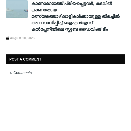
കാണാമറയത്ത് പ്രിയപ്പെട്ടവർ; കടലിൽ
കാണാതായ
മത്സ്യത്തൊഴിലാളികൾക്കായുള്ള തിരച്ചിൽ
അവസാനിപ്പിച്ച് ഐഎൻഎസ്
കൽപ്പേനിയിലെ സ്കൂബ ഡൈവിംങ് ടീം
August 10, 2026
POST A COMMENT
0 Comments