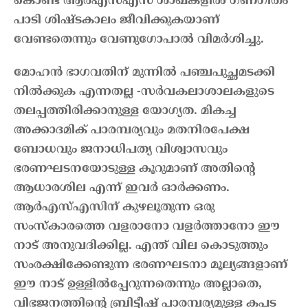
കൊണ്ട് ആർഎസ്എസ് ശാഖകളിൽ ഗണഗീതം
പാടി ശിഷ്ടകാലം ജീവിക്കുകയാണ്
വേണ്ടതെന്നും വേണുഗോപാൽ വിമർശിച്ചു.
മോഹൻ ഭാഗവതിന് മുന്നിൽ പഞ്ചപുച്ഛമടക്കി
നിൽക്കുക എന്നതല്ല -സർവകലാശാലകളുടെ
തലപ്പത്തിരിക്കാനുള്ള യോഗ്യത. മികച്ച
അക്കാദമിക് പാരമ്പര്യവും മതനിരപേക്ഷ
ബോധവും ജനാധിപത്യ വിശ്വാസവും
ഭരണഘടനയോടുള്ള കൂറുമാണ് അതിന്റെ
ആധാരശില എന്ന് ഇവർ ഓർക്കണം.
ആർഎസ്എസിന് കുഴലൂതുന്ന ഒരു
സംസ്കാരത്തെ വളരാനോ വളർത്താനോ ഈ
നാട് അനുവദിക്കില്ല. എന്ത് വില കൊടുത്തും
സംരക്ഷിക്കേണ്ടുന്ന ഭരണഘടനാ മൂല്യങ്ങളാണ്
ഈ നാട് ഉള്ളിൽപ്പേറുന്നതെന്നും അല്ലാതെ,
വിഭജനത്തിന്റെ ബ്രിട്ടീഷ് പാരമ്പര്യമുള്ള കപട