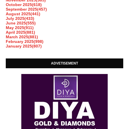
October 2025
(618)
September 2025
(457)
August 2025
(441)
July 2025
(433)
June 2025
(555)
May 2025
(911)
April 2025
(881)
March 2025
(881)
February 2025
(998)
January 2025
(807)
ADVETISEMENT