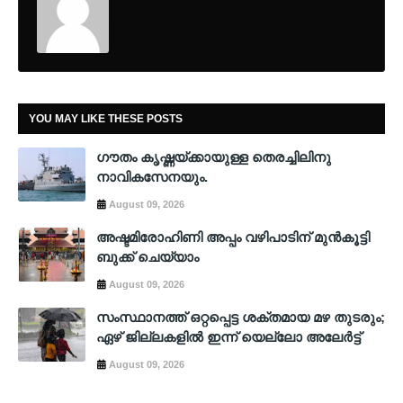
YOU MAY LIKE THESE POSTS
ഗൗതം കൃഷ്ണയ്ക്കായുള്ള തെരച്ചിലിനു
നാവികസേനയും.
August 09, 2026
അഷ്ടമിരോഹിണി അപ്പം വഴിപാടിന് മുൻകൂട്ടി
ബുക്ക് ചെയ്യാം
August 09, 2026
സംസ്ഥാനത്ത് ഒറ്റപ്പെട്ട ശക്തമായ മഴ തുടരും;
ഏഴ് ജില്ലകളില്‍ ഇന്ന് യെല്ലോ അലേര്‍ട്ട്
August 09, 2026