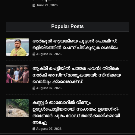
June 21, 2026
Popular Posts
അര്‍ജുന്‍ ആയങ്കിയെ പൂട്ടാന്‍ പൊലീസ്;
ഒളിയിടത്തില്‍ ചെന്ന് പിടികൂടുക ലക്ഷ്യം
August 07, 2026
ആക്രി പെട്ടിയിൽ പത്തര പവൻ! തിരികെ
നൽകി അസീസ് മാതൃകയായി; സിനിമയെ
വെല്ലും ക്ലൈമാക്സ്.
August 07, 2026
കണ്ണൂർ താബോറിൽ വീണ്ടും
ഉരുൾപൊട്ടിയതായി സംശയം; ഉദയഗിരി-
താബോർ ചുരം റോഡ് താൽക്കാലികമായി
അടച്ചു
August 07, 2026