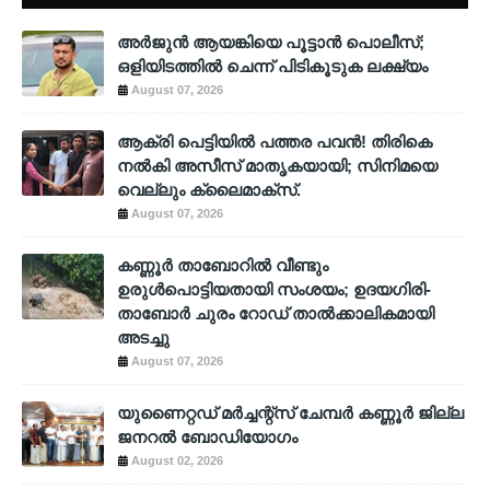
അര്‍ജുന്‍ ആയങ്കിയെ പൂട്ടാന്‍ പൊലീസ്;
ഒളിയിടത്തില്‍ ചെന്ന് പിടികൂടുക ലക്ഷ്യം
August 07, 2026
ആക്രി പെട്ടിയിൽ പത്തര പവൻ! തിരികെ
നൽകി അസീസ് മാതൃകയായി; സിനിമയെ
വെല്ലും ക്ലൈമാക്സ്.
August 07, 2026
കണ്ണൂർ താബോറിൽ വീണ്ടും
ഉരുൾപൊട്ടിയതായി സംശയം; ഉദയഗിരി-
താബോർ ചുരം റോഡ് താൽക്കാലികമായി
അടച്ചു
August 07, 2026
യുണൈറ്റഡ് മർച്ചന്റ്സ് ചേമ്പർ കണ്ണൂർ ജില്ല
ജനറൽ ബോഡിയോഗം
August 02, 2026