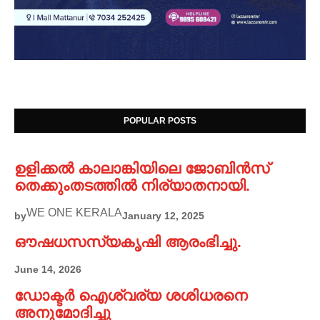
POPULAR POSTS
ഉളിക്കൽ കാലാങ്കിയിലെ ജോബിൻസ്
തെക്കുംതടത്തിൽ നിര്യാതനായി.
WE ONE KERALA
by
January 12, 2025
ഔഷധസസ്യകൃഷി ആരംഭിച്ചു.
June 14, 2026
ഡോക്ടർ ഐശ്വര്യ ശശിധരനെ
അനുമോദിച്ചു