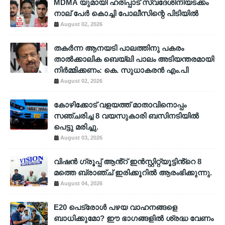
MDMA യുമായി ഹരിപ്പാട് സ്വദേശിനിയടക്കം
നാല് പേർ കൊച്ചി പോലീസിന്റെ പിടിയിൽ
August 02, 2026
തകർന്ന ആനയടി പാലത്തിനു പകരം
താൽക്കാലിക ബെയ്‌ലി പാലം അടിയന്തരമായി
നിർമ്മിക്കണം: കെ. സുധാകരൻ എം.പി
August 02, 2026
കോഴിക്കോട് വളയത്ത് മാതാവിനൊപ്പം
സഞ്ചരിച്ച 8 വയസുകാരി ബസിനടിയിൽ
പെട്ടു മരിച്ചു.
August 03, 2026
വിഷൻ ഗ്രൂപ്പ് ആൻ്റ് ഇൻസ്റ്റിറ്റ്യൂട്ടിൻ്റെ 8
മത്തെ ബ്രാഞ്ച് ഇരിക്കൂറിൽ ആരംഭിക്കുന്നു.
August 04, 2026
E20 പെട്രോൾ പഴയ വാഹനങ്ങളെ
ബാധിക്കുമോ? ഈ ഭാഗങ്ങളിൽ ശ്രദ്ധ വേണം