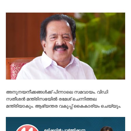
അനുനയനീക്കങ്ങൾക്ക് പിന്നാലെ സമവായം. വിഡി
സതീശൻ മന്ത്രിസഭയിൽ രമേശ് ചെന്നിത്തല
മന്ത്രിയാകും. ആഭ്യന്തര വകുപ്പ് കൈകാര്യം ചെയ്യും.