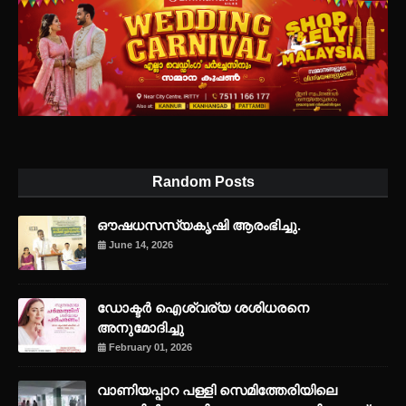
Random Posts
ഔഷധസസ്യകൃഷി ആരംഭിച്ചു.
June 14, 2026
ഡോക്ടർ ഐശ്വര്യ ശശിധരനെ
അനുമോദിച്ചു
February 01, 2026
വാണിയപ്പാറ പള്ളി സെമിത്തേരിയിലെ