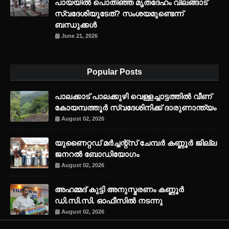
പായയിൽ പൊതിഞ്ഞ മൃതദേഹം വിലങ്ങാട്
സ്വദേശിയുടേത്? സംശയമുണ്ടെന്ന്
ബന്ധുക്കൾ
June 21, 2026
Popular Posts
പാലക്കാട് പാലക്കുഴി വെള്ളച്ചാട്ടത്തില്‍ വീണ്
കോയമ്പത്തൂര്‍ സ്വദേശിനിക്ക് ദാരുണാന്ത്യം
August 02, 2026
യുണൈറ്റഡ് മർച്ചന്റ്സ് ചേമ്പർ കണ്ണൂർ ജില്ല
ജനറൽ ബോഡിയോഗം
August 02, 2026
അഹമ്മദ് കുട്ടി അനുസ്മരണം കണ്ണൂർ
ഡി.സി.സി. ഓഫീസിൽ നടന്നു
August 02, 2026