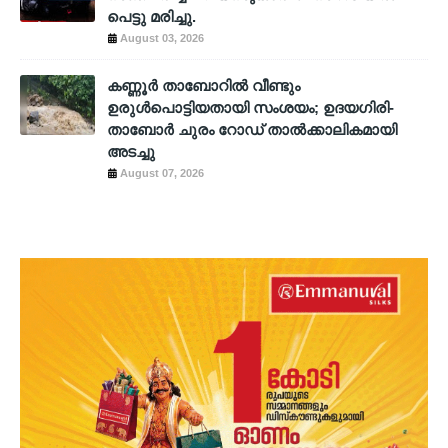
പെട്ടു മരിച്ചു.
August 03, 2026
കണ്ണൂർ താബോറിൽ വീണ്ടും
ഉരുൾപൊട്ടിയതായി സംശയം; ഉദയഗിരി-
താബോർ ചുരം റോഡ് താൽക്കാലികമായി
അടച്ചു
August 07, 2026