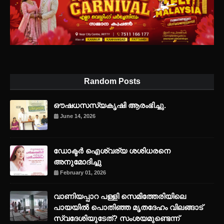
Random Posts
ഔഷധസസ്യകൃഷി ആരംഭിച്ചു.
June 14, 2026
ഡോക്ടർ ഐശ്വര്യ ശശിധരനെ
അനുമോദിച്ചു
February 01, 2026
വാണിയപ്പാറ പള്ളി സെമിത്തേരിയിലെ
പായയിൽ പൊതിഞ്ഞ മൃതദേഹം വിലങ്ങാട്
സ്വദേശിയുടേത്? സംശയമുണ്ടെന്ന്