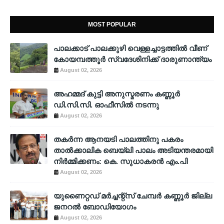
MOST POPULAR
പാലക്കാട് പാലക്കുഴി വെള്ളച്ചാട്ടത്തില്‍ വീണ്
കോയമ്പത്തൂര്‍ സ്വദേശിനിക്ക് ദാരുണാന്ത്യം
August 02, 2026
അഹമ്മദ് കുട്ടി അനുസ്മരണം കണ്ണൂർ
ഡി.സി.സി. ഓഫീസിൽ നടന്നു
August 02, 2026
തകർന്ന ആനയടി പാലത്തിനു പകരം
താൽക്കാലിക ബെയ്‌ലി പാലം അടിയന്തരമായി
നിർമ്മിക്കണം: കെ. സുധാകരൻ എം.പി
August 02, 2026
യുണൈറ്റഡ് മർച്ചന്റ്സ് ചേമ്പർ കണ്ണൂർ ജില്ല
ജനറൽ ബോഡിയോഗം
August 02, 2026