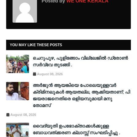
Posted by
WE ONE KERALA
YOU MAY LIKE THESE POSTS
ചെറുപുഴ, പുളിങ്ങോം വില്ലേജിൽ ഡ്രോൺ
സർവ്വേ തുടങ്ങി .
August 08, 2026
അർജുൻ ആയങ്കിയെ പോലെയുള്ളവർ
ക്രിമിനലുകൾ ആയതല്ല, ആക്കിയതാണ്; പി
ജയരാജനെതിരെ ഒളിയമ്പുമായി മനു
തോമസ്
August 08, 2026
വൈദ്യുതി ഉപഭോക്താക്കള്‍ക്കുള്ള
ബോധവത്ക്കരണ ക്ലാസ്സ് സംഘടിപ്പിച്ചു .